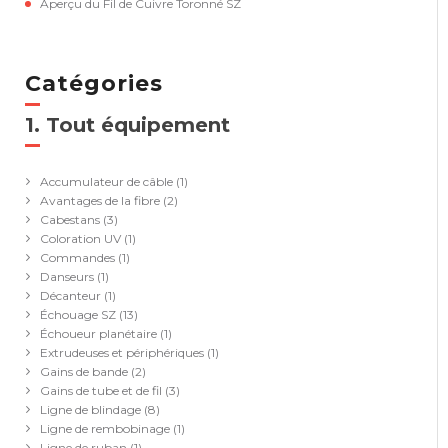
Aperçu du Fil de Cuivre Toronné SZ
Catégories
1. Tout équipement
(41)
Accumulateur de câble
(1)
Avantages de la fibre
(2)
Cabestans
(3)
Coloration UV
(1)
Commandes
(1)
Danseurs
(1)
Décanteur
(1)
Échouage SZ
(13)
Échoueur planétaire
(1)
Extrudeuses et périphériques
(1)
Gains de bande
(2)
Gains de tube et de fil
(3)
Ligne de blindage
(8)
Ligne de rembobinage
(1)
Ligne de ruban
(1)