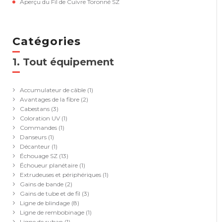
Aperçu du Fil de Cuivre Toronné SZ
Catégories
1. Tout équipement
(41)
Accumulateur de câble
(1)
Avantages de la fibre
(2)
Cabestans
(3)
Coloration UV
(1)
Commandes
(1)
Danseurs
(1)
Décanteur
(1)
Échouage SZ
(13)
Échoueur planétaire
(1)
Extrudeuses et périphériques
(1)
Gains de bande
(2)
Gains de tube et de fil
(3)
Ligne de blindage
(8)
Ligne de rembobinage
(1)
Ligne de ruban
(1)