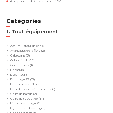
Aperçu du Fil de Cuivre Toronné SZ
Catégories
1. Tout équipement
(41)
Accumulateur de câble
(1)
Avantages de la fibre
(2)
Cabestans
(3)
Coloration UV
(1)
Commandes
(1)
Danseurs
(1)
Décanteur
(1)
Échouage SZ
(13)
Échoueur planétaire
(1)
Extrudeuses et périphériques
(1)
Gains de bande
(2)
Gains de tube et de fil
(3)
Ligne de blindage
(8)
Ligne de rembobinage
(1)
Ligne de ruban
(1)